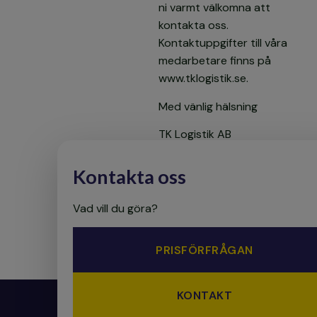
ni varmt välkomna att
kontakta oss.
Kontaktuppgifter till våra
medarbetare finns på
www.tklogistik.se.
Med vänlig hälsning
TK Logistik AB
Thomas Norberg
Kontakta oss
Sälj & Marknadschef
Uppdaterad information: IT-incidenten är nu hanterad
Vad vill du göra?
PRISFÖRFRÅGAN
KONTAKT