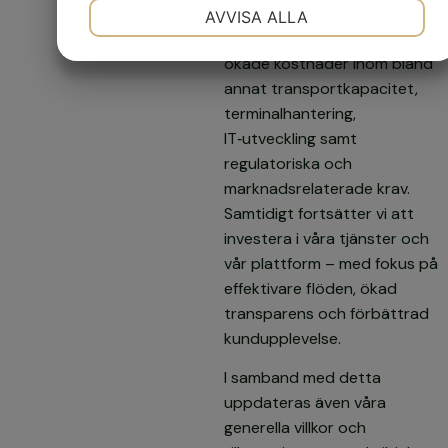
NÖDVÄNDIG
INSTÄLLNINGAR
AVVISA ALLA
Prisjusteringen grundar sig i
JA
NEJ
JA
NEJ
ökade kostnader inom bland
MARKNADSFÖRING
STATISTIK
annat transportkapacitet,
terminalhantering,
IT‑utveckling samt
regulatoriska och
marknadsrelaterade krav.
Samtidigt fortsätter vi att
investera i våra tjänster och
vår plattform – med fokus på
effektivare flöden, ökad
transparens och förbättrad
kundupplevelse.
I samband med detta
uppdateras även våra
generella villkor och