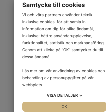
Samtycke till cookies
Vi vill börja med att tacka er
för det fortsatta förtroendet
Vi och våra partners använder teknik,
och samarbetet. Det är
inklusive cookies, för att samla in
genom långsiktiga relationer
information om dig för olika ändamål,
och gemensam utveckling
inklusive: bättre användarupplevelse,
som vi tillsammans skapar
funktionalitet, statistik och marknadsföring.
stabila och
Genom att klicka på "OK" samtycker du till
konkurrenskraftiga
dessa ändamål.
logistiklösningar.
För att även framöver kunna
Läs mer om vår användning av cookies och
säkerställa hög kvalitet,
behandling av personuppgifter på vår
tillförlitlig kapacitet och en
webbplats.
robust leverans i en fortsatt
föränderlig omvärld, kommer
VISA
DETALJER
TK Logistik AB att genomföra
en prisjustering per den 1
JA
NEJ
OK
JA
NEJ
mars 2026.